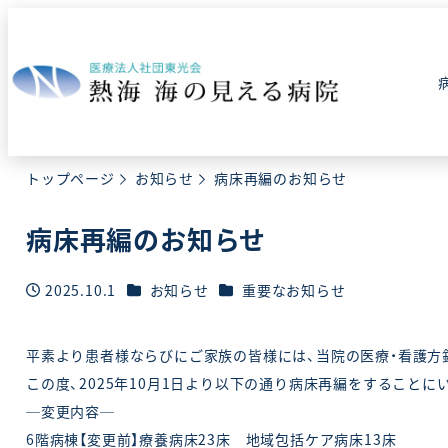
メ
イ
ン
コ
ン
テ
ン
ツ
トップページ
お知らせ
病床再編のお知らせ
へ
移
動
病床再編のお知らせ
カテゴリー
カテゴリー
2025.10.1
お知らせ
重要なお知らせ
投稿日
平素より患者様ならびにご家族の皆様には、当院の医療・看護方
この度、2025年10月1日より以下の通り病床再編をすること
─変更内容─
6階病棟【変更前】療養病床23床 地域包括ケア病床13床