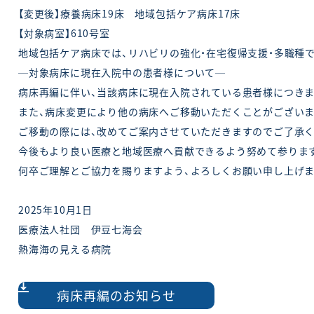
【変更後】療養病床19床 地域包括ケア病床17床
【対象病室】610号室
地域包括ケア病床では、リハビリの強化・在宅復帰支援・多職種
─対象病床に現在入院中の患者様について─
病床再編に伴い、当該病床に現在入院されている患者様につきま
また、病床変更により他の病床へご移動いただくことがございま
ご移動の際には、改めてご案内させていただきますのでご了承く
今後もより良い医療と地域医療へ貢献できるよう努めて参りま
何卒ご理解とご協力を賜りますよう、よろしくお願い申し上げま
2025年10月1日
医療法人社団 伊豆七海会
熱海海の見える病院
病床再編のお知らせ