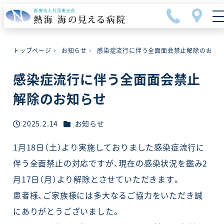
メ
イ
ン
コ
トップページ
お知らせ
感染症流行に伴う全面面会禁止解除のお知
ン
テ
感染症流行に伴う全面面会禁止
ン
ツ
解除のお知らせ
へ
移
カテゴリー
2025.2.14
お知らせ
投稿日
動
1月18日（土）より実施しておりました感染症流行に
伴う全面禁止の対応ですが、現在の感染状況を鑑み2
月17日（月）より解除とさせていただきます。
患者様、ご家族様には多大なるご協力をいただき誠
にありがとうございました。